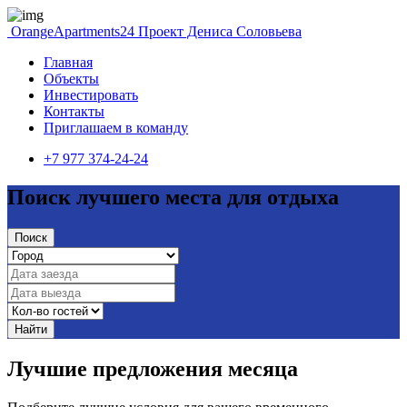
OrangeApartments24
Проект Дениса Соловьева
Главная
Объекты
Инвестировать
Контакты
Приглашаем в команду
+7 977 374-24-24
Поиск лучшего места для отдыха
Поиск
Найти
Лучшие предложения месяца