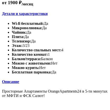
от 1900 ₽
/месяц
Детали и характеристики
Wi-fi бесплатный:
Да
Микроволновка:
Да
Чайник:
Да
Плита:
Да
Телевизор:
Да
Этаж:
3/23
Количество спальных мест:
4
Количество комнат:
1
Балкон/терраса:
Балкон
Можно с животными:
Нет
Можно курить:
Нет
Бесплатная парковка:
Да
Описание
Просторные Апартаменты OrangeApartments24 в 5-ти минутах
от МФТИ и ФСК Салют!