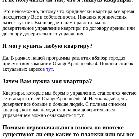
Это невозможно, потому что юридически квартира все время
находиться у Вас в собственности. Никаких юридических
лазеек тут нет. Вы передаете нам право только на
доверительное управление квартиры по договору аренды или
договору доверительного управления.
Я могу купить любую квартиру?
Да. В рамках нашей программы развития в&nbsp;городах
присутствия компании OrangeApartaments24. Полный список
актуальных адресов
тут
.
Зачем Вам нужна моя квартира?
Квартиры, которые мы берем в управление, становятся частью
сети апарт-отелей OrangeApartaments24. Нам каждый день
доверяют все больше и больше людей. С полным списком
квартир, которые находятся в нашем доверительным
управлением можно ознакомиться тут.
Помимо первоначального взноса по ипотеке
существуют ли еще какие-то платежи или вы все