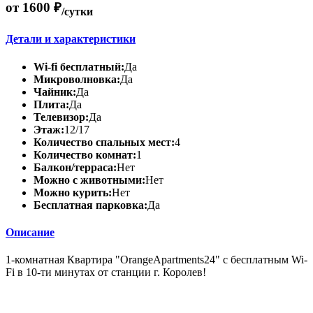
от 1600 ₽
/сутки
Детали и характеристики
Wi-fi бесплатный:
Да
Микроволновка:
Да
Чайник:
Да
Плита:
Да
Телевизор:
Да
Этаж:
12/17
Количество спальных мест:
4
Количество комнат:
1
Балкон/терраса:
Нет
Можно с животными:
Нет
Можно курить:
Нет
Бесплатная парковка:
Да
Описание
1-комнатная Квартира "OrangeApartments24" с бесплатным Wi-
Fi в 10-ти минутах от станции г. Королев!