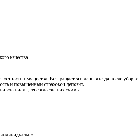
кого качества
 целостности имущества. Возвращается в день выезда после убор
сть и повышенный страховой депозит.
онированием, для согласования суммы
я индивидуально