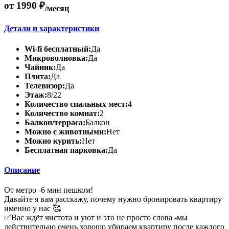
от 1990 ₽
/месяц
Детали и характеристики
Wi-fi бесплатный:
Да
Микроволновка:
Да
Чайник:
Да
Плита:
Да
Телевизор:
Да
Этаж:
8/22
Количество спальных мест:
4
Количество комнат:
2
Балкон/терраса:
Балкон
Можно с животными:
Нет
Можно курить:
Нет
Бесплатная парковка:
Да
Описание
От метро -6 мин пешком!
Давайте я вам расскажу, почему нужно бронировать квартиру
именно у нас 🥰
✅Вас ждёт чистота и уют и это не просто слова -мы
действительно очень хорошо убираем квартиру после каждого