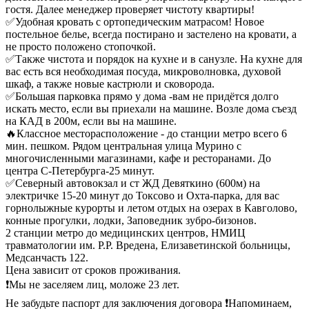
гостя. Далее менеджер проверяет чистоту квартиры!
✅Удобная кровать с ортопедическим матрасом! Новое
постельное белье, всегда постирано и застелено на кровати, а
не просто положено стопочкой.
✅Также чистота и порядок на кухне и в санузле. На кухне для
вас есть вся необходимая посуда, микроволновка, духовой
шкаф, а также новые кастрюли и сковорода.
✅Большая парковка прямо у дома -вам не придётся долго
искать место, если вы приехали на машине. Возле дома съезд
на КАД в 200м, если вы на машине.
🔥Классное месторасположение - до станции метро всего 6
мин. пешком. Рядом центральная улица Мурино с
многочисленными магазинами, кафе и ресторанами. До
центра С-Петербурга-25 минут.
✅Северный автовокзал и ст ЖД Девяткино (600м) на
электричке 15-20 минут до Токсово и Охта-парка, для вас
горнолыжные курорты и летом отдых на озерах в Кавголово,
конные прогулки, лодки, Заповедник зубро-бизонов.
2 станции метро до медицинских центров, НМИЦ
травматологии им. Р.Р. Вредена, Елизаветинской больницы,
Медсанчасть 122.
Цена зависит от сроков проживания.
❗️Мы не заселяем лиц, моложе 23 лет.
Не забудьте паспорт для заключения договора ❗️Напоминаем,