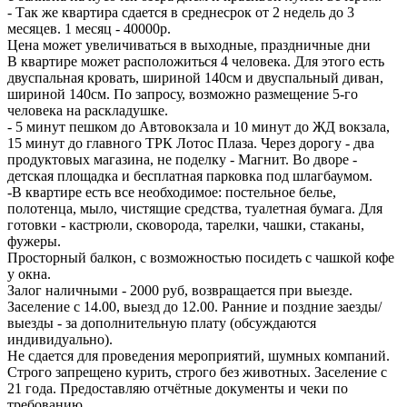
- Так же квартира сдается в среднесрок от 2 недель до 3
месяцев. 1 месяц - 40000р.
Цена может увеличиваться в выходные, праздничные дни
В квартире может расположиться 4 человека. Для этого есть
двуспальная кровать, шириной 140см и двуспальный диван,
шириной 140см. По запросу, возможно размещение 5-го
человека на раскладушке.
- 5 минут пешком до Автовокзала и 10 минут до ЖД вокзала,
15 минут до главного ТРК Лотос Плаза. Через дорогу - два
продуктовых магазина, не поделку - Магнит. Во дворе -
детская площадка и бесплатная парковка под шлагбаумом.
-В квартире есть все необходимое: постельное белье,
полотенца, мыло, чистящие средства, туалетная бумага. Для
готовки - кастрюли, сковорода, тарелки, чашки, стаканы,
фужеры.
Просторный балкон, с возможностью посидеть с чашкой кофе
у окна.
Залог наличными - 2000 руб, возвращается при выезде.
Заселение с 14.00, выезд до 12.00. Ранние и поздние заезды/
выезды - за дополнительную плату (обсуждаются
индивидуально).
Не сдается для проведения мероприятий, шумных компаний.
Строго запрещено курить, строго без животных. Заселение с
21 года. Предоставляю отчётные документы и чеки по
требованию.