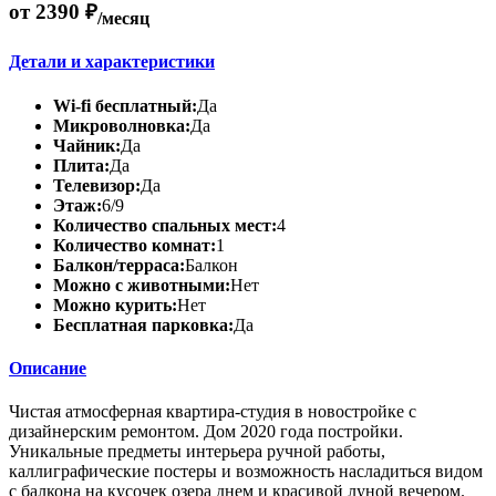
от 2390 ₽
/месяц
Детали и характеристики
Wi-fi бесплатный:
Да
Микроволновка:
Да
Чайник:
Да
Плита:
Да
Телевизор:
Да
Этаж:
6/9
Количество спальных мест:
4
Количество комнат:
1
Балкон/терраса:
Балкон
Можно с животными:
Нет
Можно курить:
Нет
Бесплатная парковка:
Да
Описание
Чистая атмосферная квартира-студия в новостройке с
дизайнерским ремонтом. Дом 2020 года постройки.
Уникальные предметы интерьера ручной работы,
каллиграфические постеры и возможность насладиться видом
с балкона на кусочек озера днем и красивой луной вечером.