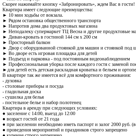
Скорее нажимайте кнопку «Забронировать», ждем Вас в гости!
Квартира имеет следующие преимущества:
► 10 мин ходьбы от вокзала.
► Рядом остановка общественного транспорта
► Напротив дома два продуктовых магазина
► Неподалеку супермаркет ТЦ Весна и другие продуктовые ма
► Диван-кровать в гостиной 144 см x 200 см
► Просторный балкон
► Двор с оборудованной стоянкой для машин и стоянкой под 
► Во дворе есть игровая площадка для детей
► Подъезд и парковка - под постоянным видеонаблюдением
► Профессиональная уборка после каждого гостя с заменой по
►для детей есть детская раскладная кроватка и бельем и ортоп
В квартире так же имеется всё для комфортного проживания:
- духовка
- столовые приборы и посуда
- гладильная доска
- сушилка для белья
- постельное белье и набор полотенец
Квартира в аренду при следующих условиях:
● заселение с 14:00, выезд до 12:00
● возраст гостей от 21 года
● при заселении необходимо иметь паспорт и залог 2000 руб. 
● проведения мероприятий и праздников строго запрещено
● курение строго запрещено