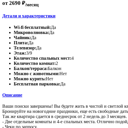
от 2690 ₽
/месяц
Детали и характеристики
Wi-fi бесплатный:
Да
Микроволновка:
Да
Чайник:
Да
Плита:
Да
Телевизор:
Да
Этаж:
3/9
Количество спальных мест:
4
Количество комнат:
2
Балкон/терраса:
Балкон
Можно с животными:
Нет
Можно курить:
Нет
Бесплатная парковка:
Да
Описание
Ваши поиски завершены! Вы будете жить в чистой и светлой кв
Бронируйте на новогодние праздники, еще есть свободные дат
Так же квартира сдается в среднесрок от 2 недель до 3 месяцев. 
- Две отдельные комнаты и 4-е спальных места. Отлично подойд
- Чеки по запросу.