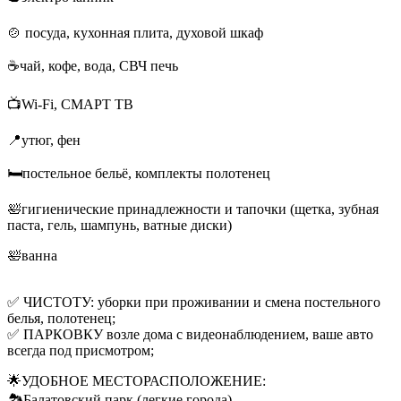
🍲 посуда, кухонная плита, духовой шкаф
☕чай, кофе, вода, СВЧ печь
📺Wi-Fi, СМАРТ ТВ
📍утюг, фен
🛏️постельное бельё, комплекты полотенец
🛀гигиенические принадлежности и тапочки (щетка, зубная
паста, гель, шампунь, ватные диски)
🛀ванна
✅ ЧИСТОТУ: уборки при проживании и смена постельного
белья, полотенец;
✅ ПАРКОВКУ возле дома с видеонаблюдением, ваше авто
всегда под присмотром;
🌟УДОБНОЕ МЕСТОРАСПОЛОЖЕНИЕ:
🏞️Балатовский парк (легкие города)