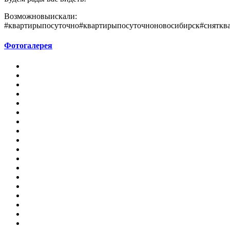
Возможновыискали:
#квартирыпосуточно#квартирыпосуточноновосибирск#сняткв
Фотогалерея