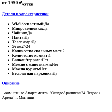
от 1950 ₽
/сутки
Детали и характеристики
Wi-fi бесплатный:
Да
Микроволновка:
Да
Чайник:
Да
Плита:
Да
Телевизор:
Да
Этаж:
7/24
Количество спальных мест:
2
Количество комнат:
1
Балкон/терраса:
Нет
Можно с животными:
Нет
Можно курить:
Нет
Бесплатная парковка:
Да
Описание
1-комнатные Апартаменты "OrangeApartments24 Ледовая
Арена" г. Мытищи!