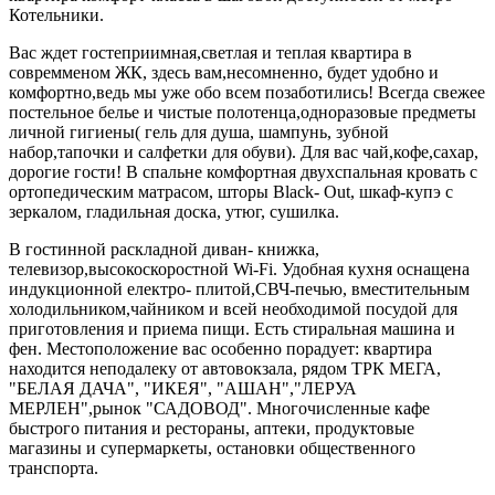
Котельники.
Вас ждет гостеприимная,светлая и теплая квартира в
совремменом ЖК, здесь вам,несомненно, будет удобно и
комфортно,ведь мы уже обо всем позаботились! Всегда свежее
постельное белье и чистые полотенца,одноразовые предметы
личной гигиены( гель для душа, шампунь, зубной
набор,тапочки и салфетки для обуви). Для вас чай,кофе,сахар,
дорогие гости! В спальне комфортная двухспальная кровать с
ортопедическим матрасом, шторы Black- Out, шкаф-купэ с
зеркалом, гладильная доска, утюг, сушилка.
В гостинной раскладной диван- книжка,
телевизор,высокоскоростной Wi-Fi. Удобная кухня оснащена
индукционной електро- плитой,СВЧ-печью, вместительным
холодильником,чайником и всей необходимой посудой для
приготовления и приема пищи. Есть стиральная машина и
фен. Местоположение вас особенно порадует: квартира
находится неподалеку от автовокзала, рядом ТРК МЕГА,
"БЕЛАЯ ДАЧА", "ИКЕЯ", "АШАН","ЛЕРУА
МЕРЛЕН",рынок "САДОВОД". Многочисленные кафе
быстрого питания и рестораны, аптеки, продуктовые
магазины и супермаркеты, остановки общественного
транспорта.