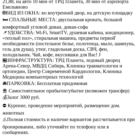
21,88, на авто 10 мин от ТРЦ Планета, 30 мин от аэропорта
Емельяново
🌐ВИД ИЗ ОКНА: во внутренний двор, на детскую площадку
🛏 СПАЛЬНЫЕ МЕСТА: двуспальная кровать, большой
комфортный угловой диван, диван-софа
📌УДОБСТВА: Wi-Fi, SmartTV, душевая кабина, кондиционер,
«теплый пол», стиральная машина, предметы первой̆
необходимости (постельное белье, полотенца, мыло, шампунь,
гель для душа), утюг, гладильная доска, СВЧ, фен,
холодильник. Чай, кофе, вкусняшки для Вас! J
🏪ИНФРАСТРУКТУРА: ТРЦ Планета, ледовый дворец
Арена-Север, МВДЦ Сибирь, Клиника травматологии и
ортопедии, Центр Современной Кардиологии, Клиника
Медицина компьютерных технологий
🚘ПАРКОВКА: Бесплатная придомовая
🛅 Самостоятельное прибытие/убытие (возможен трансфер)
💰Залог 3000 руб.
⛔️ Курение, проведение мероприятий, размещение дом.
животных
⚠️Полная стоимость и наличие вариантов рассчитывается при
бронировании, либо уточняйте по телефону или в
сообщениях.