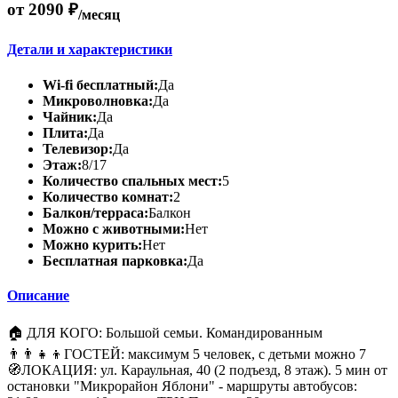
от 2090 ₽
/месяц
Детали и характеристики
Wi-fi бесплатный:
Да
Микроволновка:
Да
Чайник:
Да
Плита:
Да
Телевизор:
Да
Этаж:
8/17
Количество спальных мест:
5
Количество комнат:
2
Балкон/терраса:
Балкон
Можно с животными:
Нет
Можно курить:
Нет
Бесплатная парковка:
Да
Описание
🏠 ДЛЯ КОГО: Большой семьи. Командированным
👨‍👨‍👧‍👦ГОСТЕЙ: максимум 5 человек, с детьми можно 7
🧭ЛОКАЦИЯ: ул. Караульная, 40 (2 подъезд, 8 этаж). 5 мин от
остановки "Микрорайон Яблони" - маршруты автобусов: