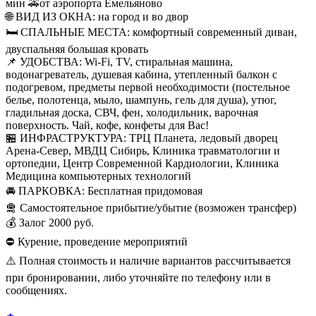
мин 🚕от аэропорта Емельяново
🌐 ВИД ИЗ ОКНА: на город и во двор
🛏 СПАЛЬНЫЕ МЕСТА: комфортный современный диван,
двуспальняя большая кровать
📌 УДОБСТВА: Wi-Fi, TV, стиральная машина,
водонагреватель, душевая кабина, утепленный балкон с
подогревом, предметы первой необходимости (постельное
белье, полотенца, мыло, шампунь, гель для душа), утюг,
гладильная доска, СВЧ, фен, холодильник, варочная
поверхность. Чай, кофе, конфеты для Вас!
🏪 ИНФРАСТРУКТУРА: ТРЦ Планета, ледовый дворец
Арена-Север, МВДЦ Сибирь, Клиника травматологии и
ортопедии, Центр Современной Кардиологии, Клиника
Медицина компьютерных технологий
🚘 ПАРКОВКА: Бесплатная придомовая
🛅 Самостоятельное прибытие/убытие (возможен трансфер)
💰 Залог 2000 руб.
⛔️ Курение, проведение мероприятий
⚠️ Полная стоимость и наличие вариантов рассчитывается
при бронировании, либо уточняйте по телефону или в
сообщениях.