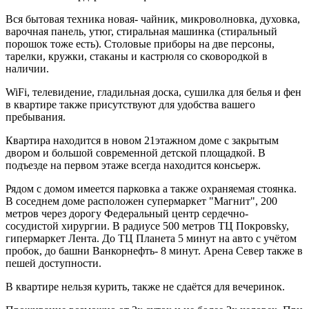
Вся бытовая техника новая- чайник, микроволновка, духовка,
варочная панель, утюг, стиральная машинка (стиральный
порошок тоже есть). Столовые приборы на две персоны,
тарелки, кружки, стаканы и кастрюля со сковородкой в
наличии.
WiFi, телевидение, гладильная доска, сушилка для белья и фен
в квартире также присутствуют для удобства вашего
пребывания.
Квартира находится в новом 21этажном доме с закрытым
двором и большой современной детской площадкой. В
подъезде на первом этаже всегда находится консьерж.
Рядом с домом имеется парковка а также охраняемая стоянка.
В соседнем доме расположен супермаркет "Магнит", 200
метров через дорогу Федеральный центр сердечно-
сосудистой хирургии. В радиусе 500 метров ТЦ Покровsky,
гипермаркет Лента. До ТЦ Планета 5 минут на авто с учётом
пробок, до башни Ванкорнефть- 8 минут. Арена Север также в
пешей доступности.
В квартире нельзя курить, также не сдаётся для вечеринок.