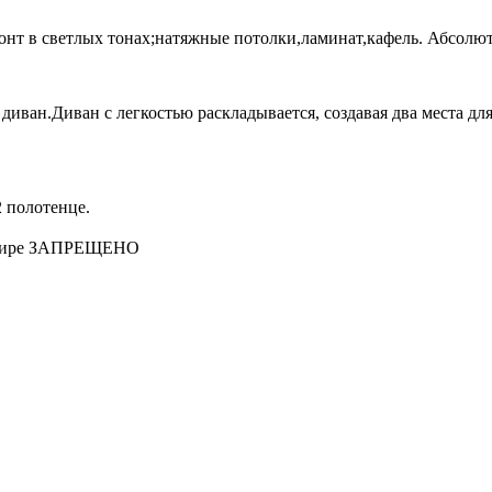
т в светлых тонах;натяжные потолки,ламинат,кафель. Абсолютн
диван.Диван с легкостью раскладывается, создавая два места дл
2 полотенце.
вартире ЗАПРЕЩЕНО