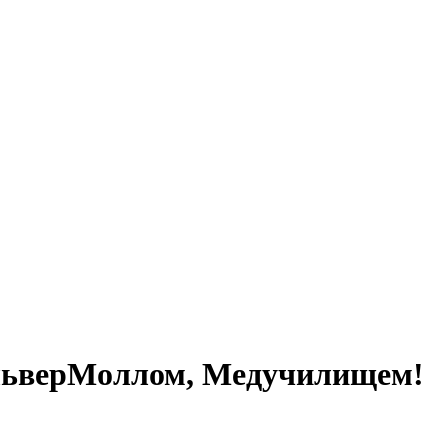
ильверМоллом, Медучилищем!