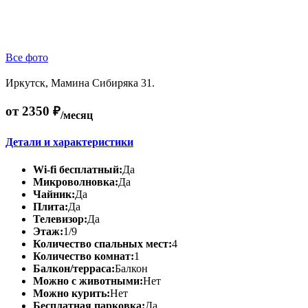
Все фото
Иркутск, Мамина Сибиряка 31.
от 2350 ₽
/месяц
Детали и характеристики
Wi-fi бесплатный:
Да
Микроволновка:
Да
Чайник:
Да
Плита:
Да
Телевизор:
Да
Этаж:
1/9
Количество спальных мест:
4
Количество комнат:
1
Балкон/терраса:
Балкон
Можно с животными:
Нет
Можно курить:
Нет
Бесплатная парковка:
Да