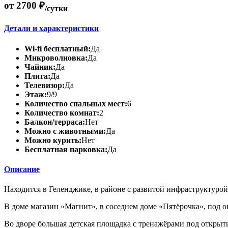
от 2700 ₽
/сутки
Детали и характеристики
Wi-fi бесплатный:
Да
Микроволновка:
Да
Чайник:
Да
Плита:
Да
Телевизор:
Да
Этаж:
9/9
Количество спальных мест:
6
Количество комнат:
2
Балкон/терраса:
Нет
Можно с животными:
Да
Можно курить:
Нет
Бесплатная парковка:
Да
Описание
Находится в Геленджике, в районе с развитой инфраструктуро
В доме магазин «Магнит», в соседнем доме «Пятёрочка», под 
Во дворе большая детская площадка с тренажёрами под открыт