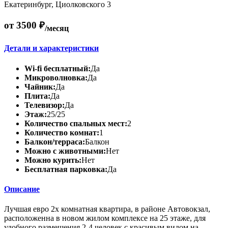
Екатеринбург, Циолковского 3
от 3500 ₽
/месяц
Детали и характеристики
Wi-fi бесплатный:
Да
Микроволновка:
Да
Чайник:
Да
Плита:
Да
Телевизор:
Да
Этаж:
25/25
Количество спальных мест:
2
Количество комнат:
1
Балкон/терраса:
Балкон
Можно с животными:
Нет
Можно курить:
Нет
Бесплатная парковка:
Да
Описание
Лучшая евро 2х комнатная квартира, в районе Автовокзал,
pacположенна в новом жилoм комплексе на 25 этаже, для
удобного размещения 2-4 человек с красивым видом на