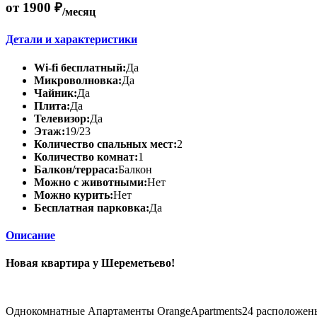
от 1900 ₽
/месяц
Детали и характеристики
Wi-fi бесплатный:
Да
Микроволновка:
Да
Чайник:
Да
Плита:
Да
Телевизор:
Да
Этаж:
19/23
Количество спальных мест:
2
Количество комнат:
1
Балкон/терраса:
Балкон
Можно с животными:
Нет
Можно курить:
Нет
Бесплатная парковка:
Да
Описание
Новая квартира у Шереметьево!
Однокомнатные Апартаменты OrangeApartments24 расположен