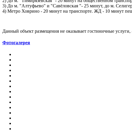
2) До м. "Тимирязевская" - 20 минут на общественном транспор
3) До м. "Алтуфьево" и "Савёловская "- 25 минут, до м. Селигер
4) Метро Ховрино - 20 минут на транспорте. ЖД - 10 минут пе
Данный объект размещения не оказывает гостиничные услуги, 
Фотогалерея