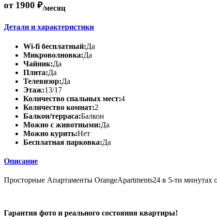
от 1900 ₽
/месяц
Детали и характеристики
Wi-fi бесплатный:
Да
Микроволновка:
Да
Чайник:
Да
Плита:
Да
Телевизор:
Да
Этаж:
13/17
Количество спальных мест:
4
Количество комнат:
2
Балкон/терраса:
Балкон
Можно с животными:
Да
Можно курить:
Нет
Бесплатная парковка:
Да
Описание
Просторные Апартаменты OrangeApartments24 в 5-ти минута
Гарантия фото и реального состояния квартиры!