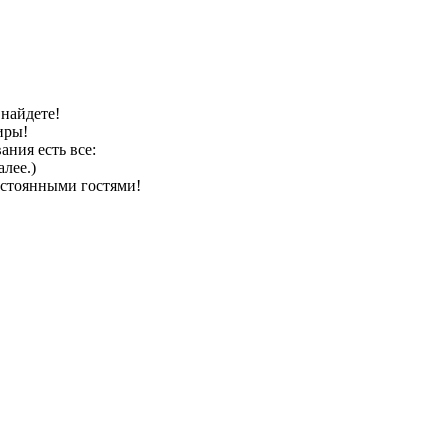
 найдете!
иры!
ания есть все:
алее.)
постоянными гостями!