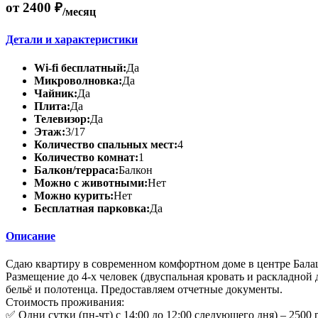
от 2400 ₽
/месяц
Детали и характеристики
Wi-fi бесплатный:
Да
Микроволновка:
Да
Чайник:
Да
Плита:
Да
Телевизор:
Да
Этаж:
3/17
Количество спальных мест:
4
Количество комнат:
1
Балкон/терраса:
Балкон
Можно с животными:
Нет
Можно курить:
Нет
Бесплатная парковка:
Да
Описание
Сдаю квартиру в современном комфортном доме в центре Бала
Размещение до 4-х человек (двуспальная кровать и раскладной 
бельё и полотенца. Предоставляем отчетные документы.
Стоимость проживания:
✅ Одни сутки (пн-чт) с 14:00 до 12:00 следующего дня) – 2500 